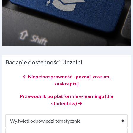
Badanie dostępności Uczelni
← Niepełnosprawność - poznaj, zrozum,
zaakceptuj
Przewodnik po platformie e-learningu (dla
studentów) →
Sposób wyświetlania