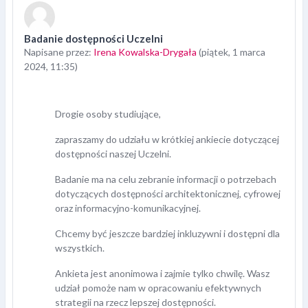
Badanie dostępności Uczelni
Liczba odpowiedzi: 0
Napisane przez:
Irena Kowalska-Drygała
(
piątek, 1 marca
2024, 11:35
)
Drogie osoby studiujące,
zapraszamy do udziału w krótkiej ankiecie dotyczącej
dostępności naszej Uczelni.
Badanie ma na celu zebranie informacji o potrzebach
dotyczących dostępności architektonicznej, cyfrowej
oraz informacyjno-komunikacyjnej.
Chcemy być jeszcze bardziej inkluzywni i dostępni dla
wszystkich.
Ankieta jest anonimowa i zajmie tylko chwilę. Wasz
udział pomoże nam w opracowaniu efektywnych
strategii na rzecz lepszej dostępności.