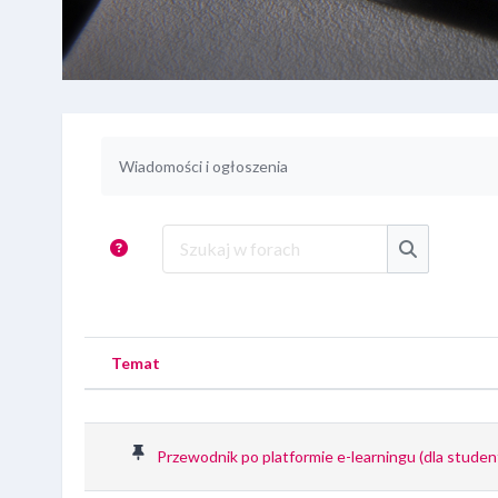
Wymagania zaliczenia
Wiadomości i ogłoszenia
Szukaj w forach
Szukaj w f
Temat
Status
Lista dyskusji. Wyświetlam {$a ->c
Przewodnik po platformie e-learningu (dla stude