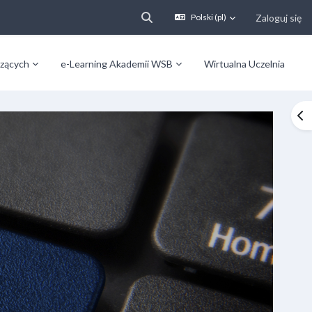
Zaloguj się
Polski ‎(pl)‎
Przełącznik wyszukiwarki
zących
e-Learning Akademii WSB
Wirtualna Uczelnia
Ot