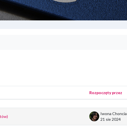
orach
Rozpoczęty przez
ount} z 5 dyskusji
Iwona Choncia
ntów)
21 sie 2024