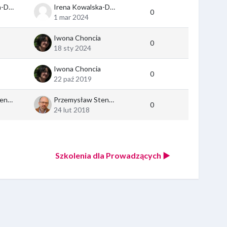
Irena Kowalska-Drygała
Irena Kowalska-Drygała
0
1 mar 2024
Iwona Choncia
0
18 sty 2024
Iwona Choncia
0
22 paź 2019
Przemysław Stencel
Przemysław Stencel
0
24 lut 2018
Szkolenia dla Prowadzących ▶︎