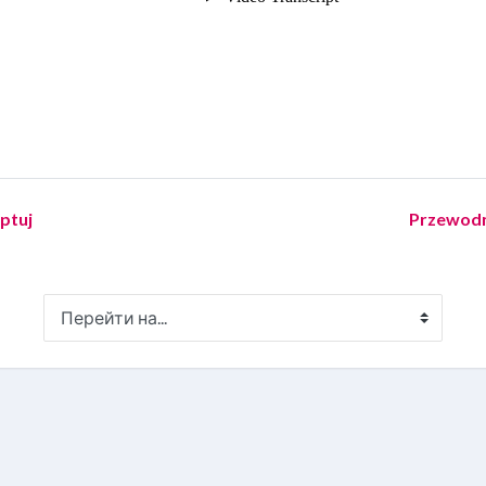
ptuj
Przewodni
Перейти на...