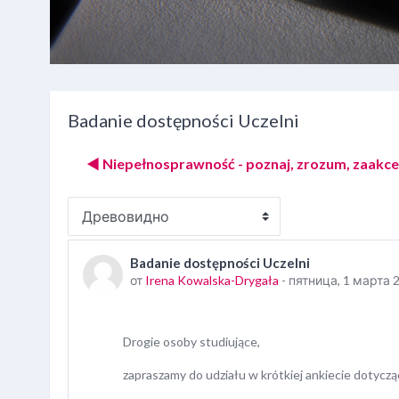
Badanie dostępności Uczelni
◀︎ Niepełnosprawność - poznaj, zrozum, zaakce
Режим отображения
Badanie dostępności Uczelni
Количество ответов: 0
от
Irena Kowalska-Drygała
-
пятница, 1 марта 2
Drogie osoby studiujące,
zapraszamy do udziału w krótkiej ankiecie dotyczą