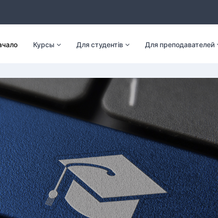
ачало
Курсы
Для студентів
Для преподавателей