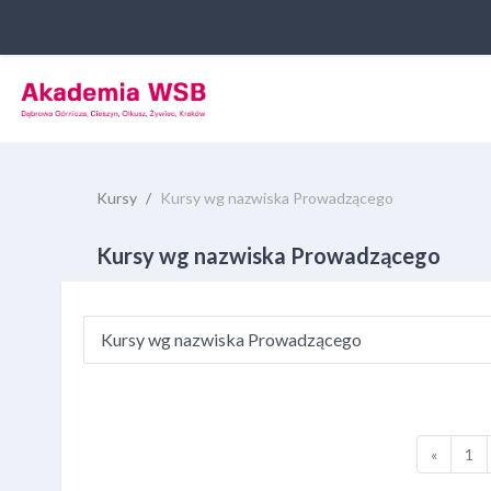
Przejdź do głównej zawartości
Kursy
Kursy wg nazwiska Prowadzącego
Kursy wg nazwiska Prowadzącego
Kategorie kursów
Poprzed
St
«
1