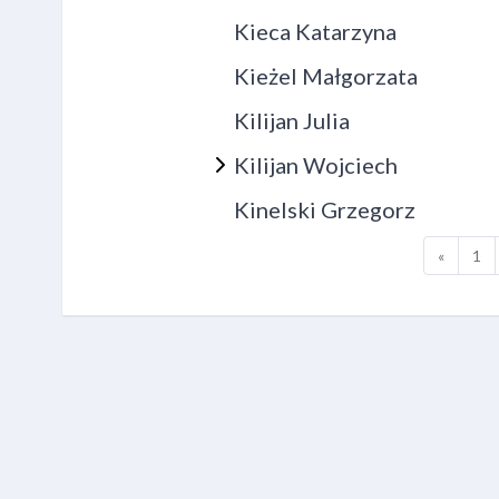
Kieca Katarzyna
Kieżel Małgorzata
Kilijan Julia
Kilijan Wojciech
Kinelski Grzegorz
Poprzed
St
«
1