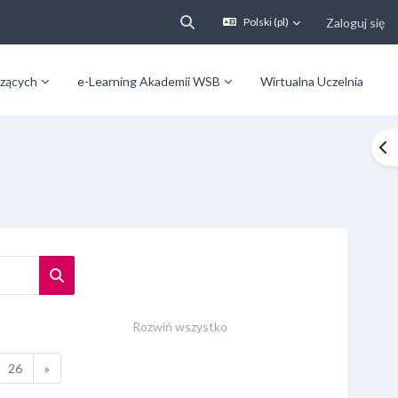
Zaloguj się
Polski ‎(pl)‎
Przełącznik wyszukiwarki
zących
e-Learning Akademii WSB
Wirtualna Uczelnia
Ot
Wyszukaj kursy
Rozwiń wszystko
15
Strona 26
Następna strona
26
»