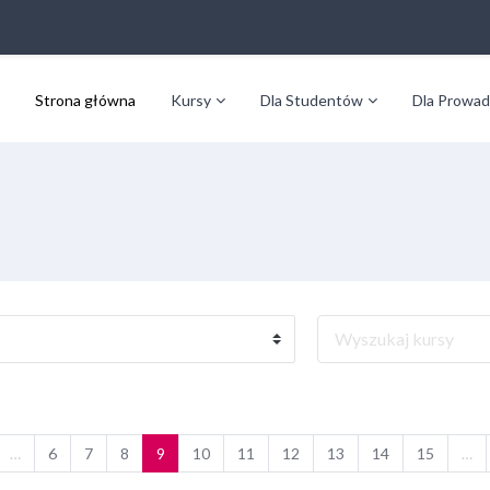
Strona główna
Kursy
Dla Studentów
Dla Prowad
Wyszukaj kursy
nia strona
rona 1
Strona 6
Strona 7
Strona 8
Strona 9
Strona 10
Strona 11
Strona 12
Strona 13
Strona 14
Strona 
…
6
7
8
9
10
11
12
13
14
15
…