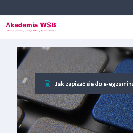
Przejdź do głównej zawartości
Jak zapisać się do e-egzaminu