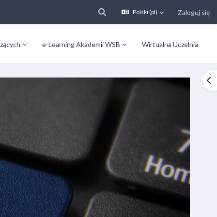
Zaloguj się
Polski ‎(pl)‎
Przełącznik wyszukiwarki
zących
e-Learning Akademii WSB
Wirtualna Uczelnia
Ot