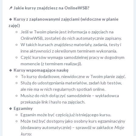
📌 Jakie kursy znajdziesz na OnlineWSB?
🔹 Kursy z zaplanowanymi zajęciami (widoczne w planie
zajęć)
Jeśli w Twoim planie jest informacja o zajęciach na
OnlineWSB, zostałeś do nich automatycznie zapisany.
W takich kursach znajdziesz materiały, zadania, testy i
inne aktywności z określonym terminem wykonania.
Część kursów wymaga samodzielnej pracy w dogodnym
momencie (z terminem realizacji).
🔹 Kursy wspomagające naukę
To kursy dodatkowe, niewidoczne w Twoim planie zajęć.
Służą do udostępniania materiałów, zadań lub testów,
ale nie ma w nich regularnych spotkań online.
Musisz do nich dołączyć samodzielnie – wykładowca
przekazuje link i hasło na zajęciach.
🔹 Egzaminy
Egzamin może być częścią już istniejącego kursu.
Może też być dostępny jako osobny kurs egzaminacyjny
(dodawany automatycznie) – sprawdź w zakładce
Moje
kursy
.