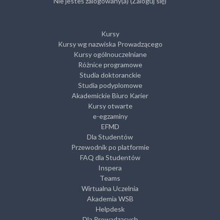
Nie jesteś zalogowany(a) (
Zaloguj się
)
Kursy
Kursy wg nazwiska Prowadzącego
Kursy ogólnouczelniane
Różnice programowe
Studia doktoranckie
Studia podyplomowe
Akademickie Biuro Karier
Kursy otwarte
e-egzaminy
EFMD
Dla Studentów
Przewodnik po platformie
FAQ dla Studentów
Inspera
Teams
Wirtualna Uczelnia
Akademia WSB
Helpdesk
Dla Prowadzących