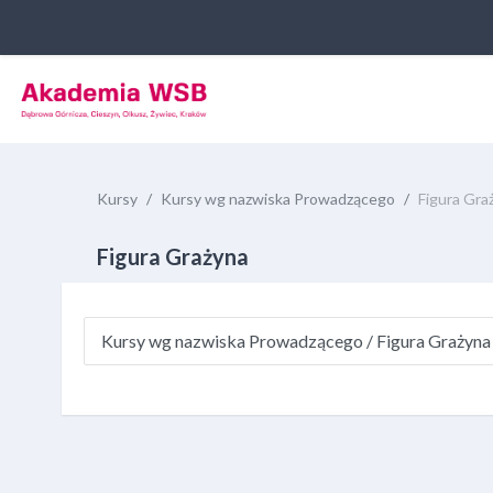
Przejdź do głównej zawartości
Kursy
Kursy wg nazwiska Prowadzącego
Figura Gra
Figura Grażyna
Kategorie kursów