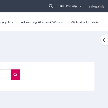
Zaloguj się
Polski ‎(pl)‎
Przełącznik wyszukiwarki
zących
e-Learning Akademii WSB
Wirtualna Uczelnia
Ot
Wyszukaj kursy