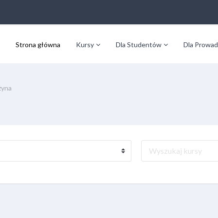
Strona główna
Kursy
Dla Studentów
Dla Prowad
żyna
Wyszukaj kursy