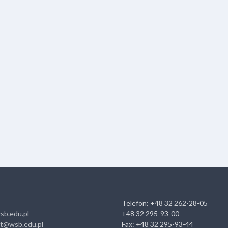
Telefon: +48 32 262-28-05
sb.edu.pl
+48 32 295-93-00
at@wsb.edu.pl
Fax: +48 32 295-93-44