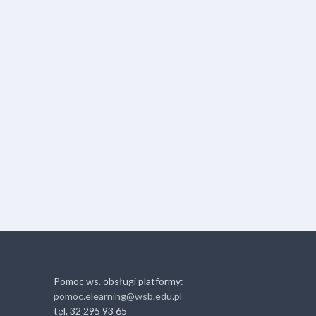
Pomoc ws. obsługi platformy:
pomoc.elearning@wsb.edu.pl
tel. 32 295 93 65