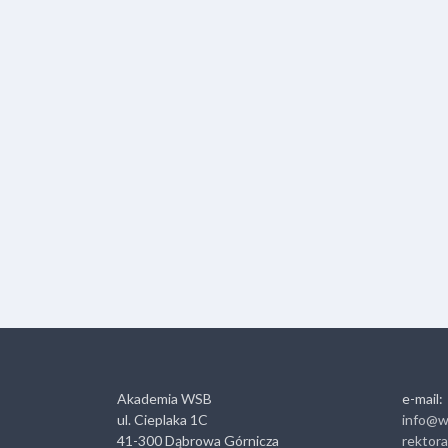
Akademia WSB
e-mail:
ul. Cieplaka 1C
info@w
41-300 Dąbrowa Górnicza
rektor