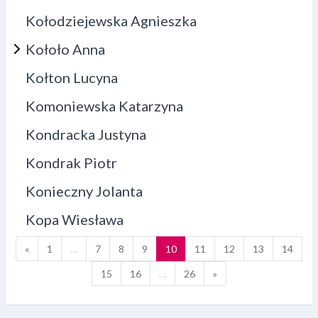
Kołodziejewska Agnieszka
Kołoło Anna
Kołton Lucyna
Komoniewska Katarzyna
Kondracka Justyna
Kondrak Piotr
Konieczny Jolanta
Kopa Wiesława
Poprzednia strona
Strona 1
Strona 7
Strona 8
Strona 9
Strona 10
Strona 11
Strona 12
Strona 13
Stron
«
1
…
7
8
9
10
11
12
13
14
Strona 15
Strona 16
Strona 26
Następna strona
15
16
…
26
»