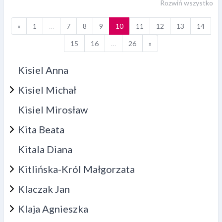
Rozwiń wszystko
Poprzednia strona
Strona 1
Strona 7
Strona 8
Strona 9
Strona 10
Strona 11
Strona 12
Strona 13
Stron
«
1
…
7
8
9
10
11
12
13
14
Strona 15
Strona 16
Strona 26
Następna strona
15
16
…
26
»
Kisiel Anna
Kisiel Michał
Kisiel Mirosław
Kita Beata
Kitala Diana
Kitlińska-Król Małgorzata
Klaczak Jan
Klaja Agnieszka