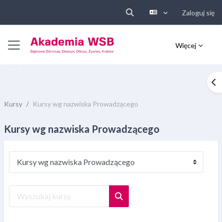
Zaloguj się
Przełącznik wyszukiwarki
Przejdź do głównej zawartości
Panel boczny
Więcej
Ot
Kursy
Kursy wg nazwiska Prowadzącego
Kursy wg nazwiska Prowadzącego
Kategorie kursów
Wyszukaj kursy
Wyszukaj kursy