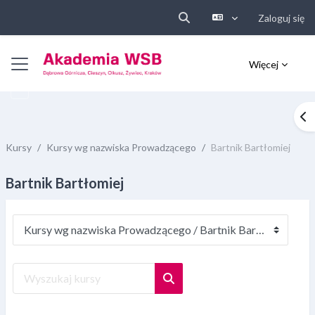
Zaloguj się
Przełącznik wyszukiwarki
Przejdź do głównej zawartości
Panel boczny
Więcej
Ot
Kursy
Kursy wg nazwiska Prowadzącego
Bartnik Bartłomiej
Bartnik Bartłomiej
Kategorie kursów
Wyszukaj kursy
Wyszukaj kursy