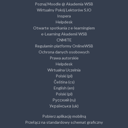
Poznaj Moodle @ Akademia WSB
Wirtualny Pokój Lektorów SJO
Inspera
Helpdesk
Otwarte spotkania z e-learningiem
e-Learning Akademii WSB
CNMiTE
Regulamin platformy OnlineWSB
Ochrona danych osobowych
Prawa autorskie
Helpdesk
Wirtualna Uczelnia
Polski ‎(pl)‎
Čeština ‎(cs)‎
English ‎(en)‎
Polski ‎(pl)‎
Русский ‎(ru)‎
Українська ‎(uk)‎
Pobierz aplikację mobilną
Przełącz na standardowy schemat graficzny