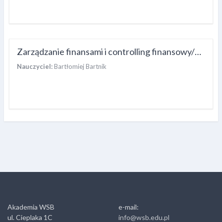
Zarządzanie finansami i controlling finansowy/Bartnik/[W]
Nauczyciel:
Bartłomiej Bartnik
Akademia WSB
e-mail:
ul. Cieplaka 1C
info@wsb.edu.pl