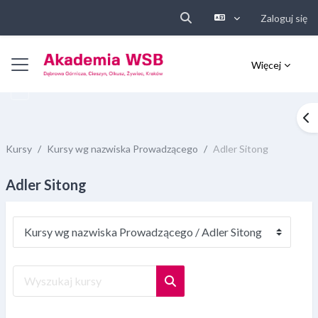
Zaloguj się
Przełącznik wyszukiwarki
Przejdź do głównej zawartości
Panel boczny
Więcej
Ot
Kursy
Kursy wg nazwiska Prowadzącego
Adler Sitong
Adler Sitong
Kategorie kursów
Wyszukaj kursy
Wyszukaj kursy