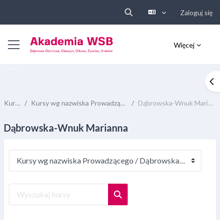
Zaloguj się
Przełącznik wyszukiwarki
Przejdź do głównej zawartości
Panel boczny
Więcej
Ot
Kursy
Kursy wg nazwiska Prowadzącego
Dąbrowska-Wnuk Marianna
Dąbrowska-Wnuk Marianna
Kategorie kursów
Wyszukaj kursy
Wyszukaj kursy