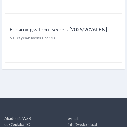
E-learning without secrets [2025/2026LEN]
Nauczyciel:
Iwona Choncia
Akademia WSB
e-mail:
ul. Cieplaka 1C
info@wsb.edu.pl