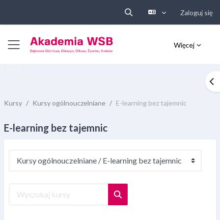
Zaloguj się
Przełącznik wyszukiwarki
Przejdź do głównej zawartości
Panel boczny
Więcej
Ot
Kursy
Kursy ogólnouczelniane
E-learning bez tajemnic
E-learning bez tajemnic
Kategorie kursów
Wyszukaj kursy
Wyszukaj kursy