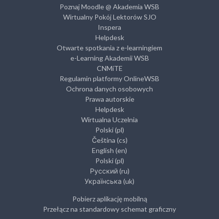
Poznaj Moodle @ Akademia WSB
Wirtualny Pokój Lektorów SJO
Inspera
Helpdesk
Otwarte spotkania z e-learningiem
e-Learning Akademii WSB
CNMiTE
Regulamin platformy OnlineWSB
Ochrona danych osobowych
Prawa autorskie
Helpdesk
Wirtualna Uczelnia
Polski ‎(pl)‎
Čeština ‎(cs)‎
English ‎(en)‎
Polski ‎(pl)‎
Русский ‎(ru)‎
Українська ‎(uk)‎
Pobierz aplikację mobilną
Przełącz na standardowy schemat graficzny