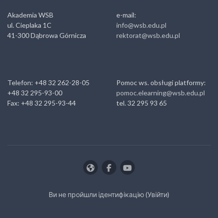
Akademia WSB
e-mail:
ul. Cieplaka 1C
info@wsb.edu.pl
41-300 Dąbrowa Górnicza
rektorat@wsb.edu.pl
Telefon: +48 32 262-28-05
Pomoc ws. obsługi platformy:
+48 32 295-93-00
pomoc.elearning@wsb.edu.pl
Fax: +48 32 295-93-44
tel. 32 295 93 65
Ви не пройшли ідентифікацію (
Увійти
)