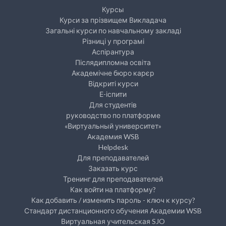
Курсы
Курcи за прізвищем Викладача
Загальні курси по навчальному закладі
Різниці у програмі
Аспірантура
Післядипломна освіта
Академічне бюро карєр
Відкриті курси
Е-іспити
Для студентів
руководство по платформе
«Виртуальный университет»
Академия WSB
Helpdesk
Для преподавателей
Заказать курс
Тренинг для преподавателей
Как войти на платформу?
Как добавить / изменить пароль - ключ к курсу?
Стандарт дистанционного обучения Академии WSB
Виртуальная учительская SJO