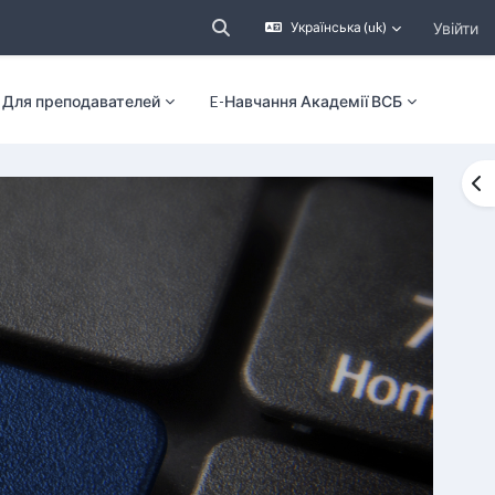
Увійти
Українська ‎(uk)‎
Переключити введення пошуку
Для преподавателей
E-Навчання Академії ВСБ
Ві