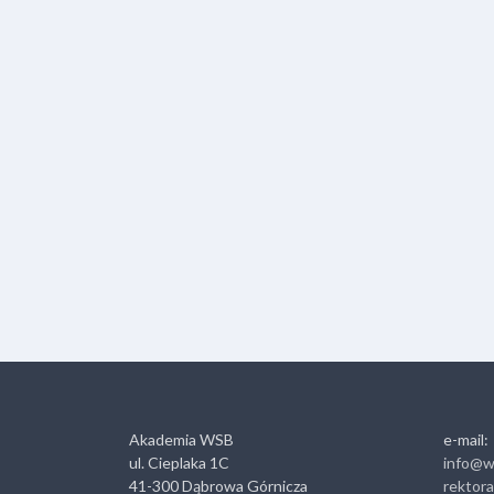
Akademia WSB
e-mail:
ul. Cieplaka 1C
info@w
41-300 Dąbrowa Górnicza
rektor