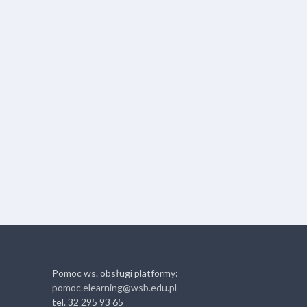
Pomoc ws. obsługi platformy:
pomoc.elearning@wsb.edu.pl
tel. 32 295 93 65