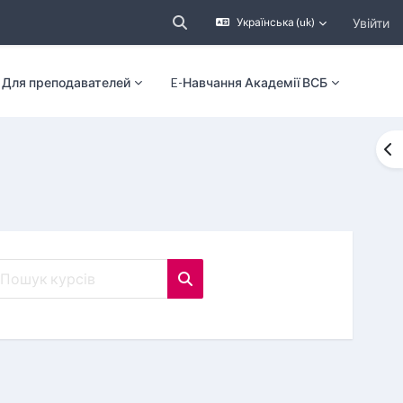
Увійти
Українська ‎(uk)‎
Переключити введення пошуку
Для преподавателей
E-Навчання Академії ВСБ
Ві
шук курсів
Пошук курсів