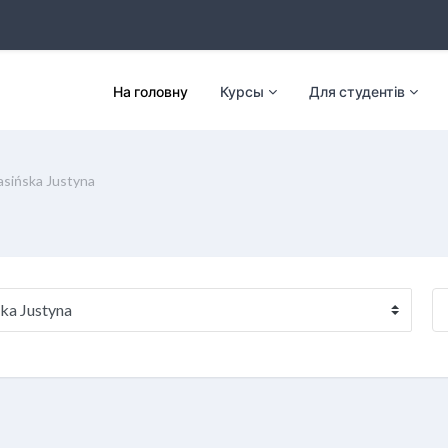
На головну
Курсы
Для студентів
asińska Justyna
По