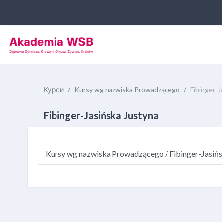
Перейти до головного вмісту
Курси
Kursy wg nazwiska Prowadzącego
Fibinger-J
Fibinger-Jasińska Justyna
Категорії курсів