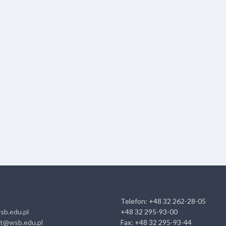
Telefon: +48 32 262-28-05
sb.edu.pl
+48 32 295-93-00
at@wsb.edu.pl
Fax: +48 32 295-93-44