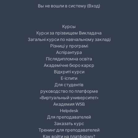
Вы не вошли в систему (
Вход
)
Курсы
Курcи за прізвищем Викладача
Загальні курси по навчальному закладі
Різниці у програмі
Аспірантура
Післядипломна освіта
Академічне бюро карєр
Відкриті курси
Е-іспити
Для студентів
руководство по платформе
«Виртуальный университет»
Академия WSB
Helpdesk
Для преподавателей
Заказать курс
Тренинг для преподавателей
Как войти на платформу?