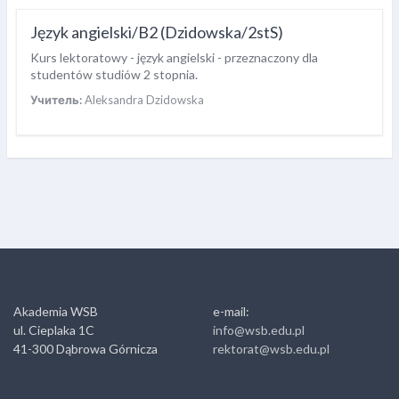
Język angielski/B2 (Dzidowska/2stS)
Kurs lektoratowy - język angielski - przeznaczony dla
studentów studiów 2 stopnia.
Учитель:
Aleksandra Dzidowska
Akademia WSB
e-mail:
ul. Cieplaka 1C
info@wsb.edu.pl
41-300 Dąbrowa Górnicza
rektorat@wsb.edu.pl