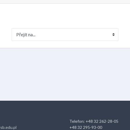
Přejít na...
Telefon: +48 32 262-28-05
sb.edu.pl
+48 32 295-93-00