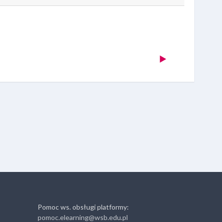
  ▶︎
Pomoc ws. obsługi platformy:
pomoc.elearning@wsb.edu.pl