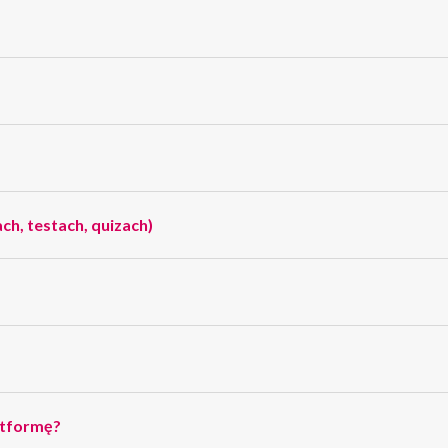
ch, testach, quizach)
atformę?