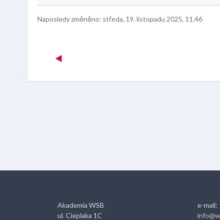
Naposledy změněno: středa, 19. listopadu 2025, 11.46
◀︎  
Akademia WSB
e-mail:
ul. Cieplaka 1C
info@w