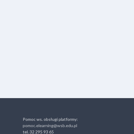
Pomoc ws. obsługi platformy:
pomoc.elearning@wsb.edu.pl
tel. 32 295 93 65