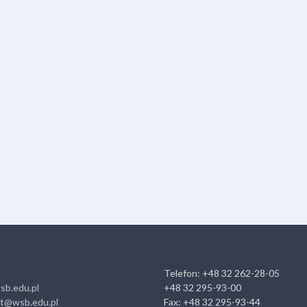
Telefon: +48 32 262-28-05
sb.edu.pl
+48 32 295-93-00
at@wsb.edu.pl
Fax: +48 32 295-93-44