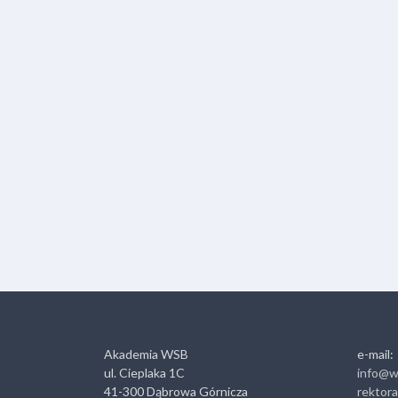
Akademia WSB
e-mail:
ul. Cieplaka 1C
info@w
41-300 Dąbrowa Górnicza
rektor