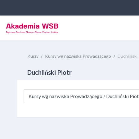
Přejít k hlavnímu obsahu
Kurzy
Kursy wg nazwiska Prowadzącego
Duchliński 
Duchliński Piotr
Kategorie kurzů